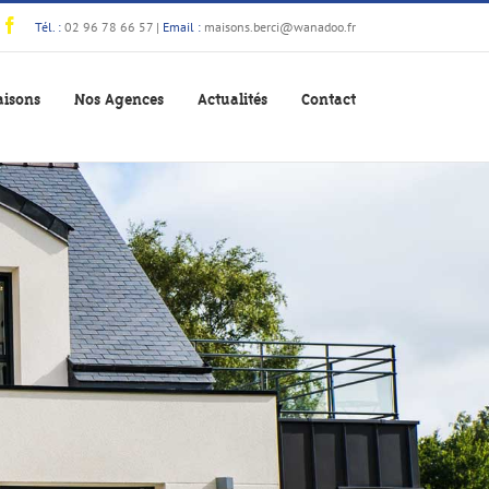
Tél. :
02 96 78 66 57
|
Email :
maisons.berci@wanadoo.fr
isons
Nos Agences
Actualités
Contact