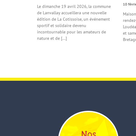
10 févri
Le dimanche 19 avril 2026, la commune
de Lanvallay accueillera une nouvelle
Maisons
édition de La Cotissoise, un événement
rendez
sportif et solidaire devenu
Loudéac
incontournable pour les amateurs de
et sam
nature et de [...]
Bretagne