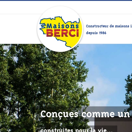
Passer
au
contenu
Constructeur de maisons i
depuis 1986
Conçues comme un 
construites pour la vie...