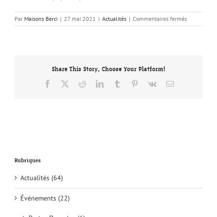
sur
Par
Maisons Berci
|
27 mai 2021
|
Actualités
|
Commentaires fermés
Constructio
maison
neuve
:
Quelques
Share This Story, Choose Your Platform!
conseils
pour
Facebook
X
Reddit
LinkedIn
Tumblr
Pinterest
Vk
Email
bien
penser
son
éclairage
extérieur
Rubriques
Actualités (64)
Événements (22)