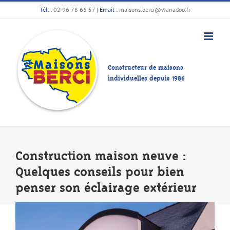
Passer
Tél. :
02 96 78 66 57
|
Email :
maisons.berci@wanadoo.fr
au
contenu
Constructeur de maisons
individuelles depuis 1986
Construction maison neuve :
Quelques conseils pour bien
penser son éclairage extérieur
Voir
l'image
agrandie