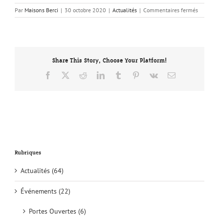
sur
Par
Maisons Berci
|
30 octobre 2020
|
Actualités
|
Commentaires fermés
Informat
Covid
19
Share This Story, Choose Your Platform!
Facebook
X
Reddit
LinkedIn
Tumblr
Pinterest
Vk
Email
Rubriques
Actualités (64)
Événements (22)
Portes Ouvertes (6)