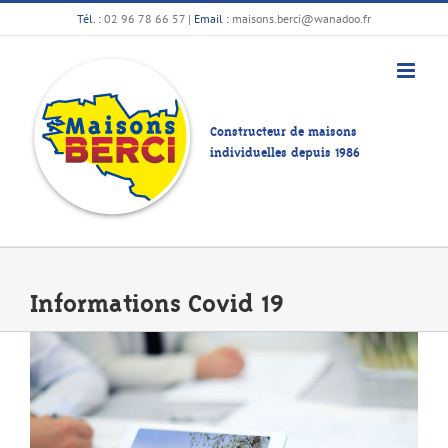
Passer
Tél. :
02 96 78 66 57
|
Email :
maisons.berci@wanadoo.fr
au
contenu
Constructeur de maisons
individuelles depuis 1986
Informations Covid 19
Voir
l'image
agrandie