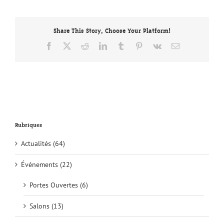
votre
maison
avec
Share This Story, Choose Your Platform!
Maisons
BERCI
Facebook
X
Reddit
LinkedIn
Tumblr
Pinterest
Vk
Email
Rubriques
Actualités (64)
Événements (22)
Portes Ouvertes (6)
Salons (13)