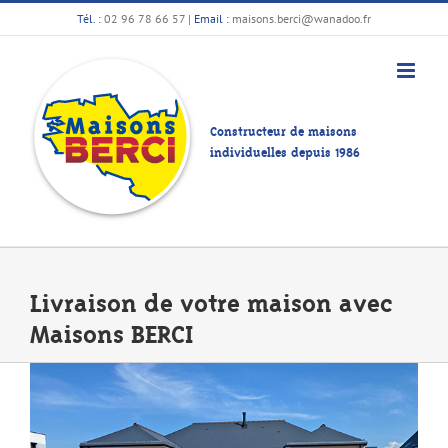
Passer
Tél. :
02 96 78 66 57
|
Email :
maisons.berci@wanadoo.fr
au
contenu
Constructeur de maisons
individuelles depuis 1986
Livraison de votre maison avec
Maisons BERCI
Voir
l'image
agrandie