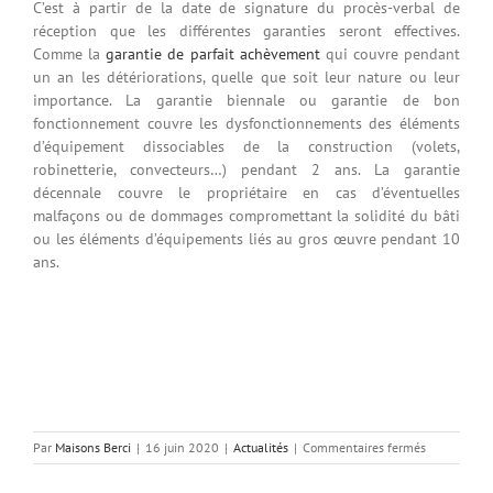
C’est à partir de la date de signature du procès-verbal de
réception que les différentes garanties seront effectives.
Comme la
garantie de parfait achèvement
qui couvre pendant
un an les détériorations, quelle que soit leur nature ou leur
importance. La garantie biennale ou garantie de bon
fonctionnement couvre les dysfonctionnements des éléments
d’équipement dissociables de la construction (volets,
robinetterie, convecteurs…) pendant 2 ans. La garantie
décennale couvre le propriétaire en cas d’éventuelles
malfaçons ou de dommages compromettant la solidité du bâti
ou les éléments d’équipements liés au gros œuvre pendant 10
ans.
sur
Par
Maisons Berci
|
16 juin 2020
|
Actualités
|
Commentaires fermés
Livraison
de